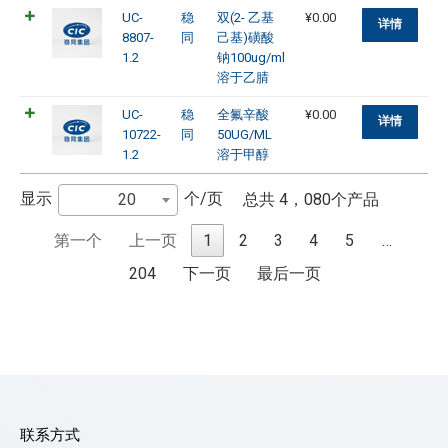
UC-
稳
双(2- 乙基
¥
0.00
详情
8807-
同
己基)磺酸
1.2
钠100ug/ml
溶于乙腈
UC-
稳
全氟辛酸
¥
0.00
详情
10722-
同
50UG/ML
1.2
溶于甲醇
显示
个/页
20
总共 4，080个产品
第一个
上一页
1
2
3
4
5
…
204
下一页
最后一页
联系方式