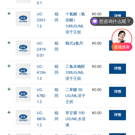
0.1
UC-
稳
十氯酮（氯
¥
0.00
详情
2301-
同
癸酮）
想咨询什么呢？
1.2
100UG/ML
溶于壬烷
UC-
稳
顺式a氯丹
¥
0.00
详情
2419-
同
0.01
UC-
稳
三氯杀螨醇
¥
0.00
详情
6136-
同
100UG/ML
1.2
溶于壬烷
UC-
稳
二苯醚 50
¥
0.00
详情
6782-
同
UG/ML溶于
1.2
壬烷
UC-
稳
草甘膦 100
¥
0.00
详情
6876-
同
UG/ML水溶
1.2
液