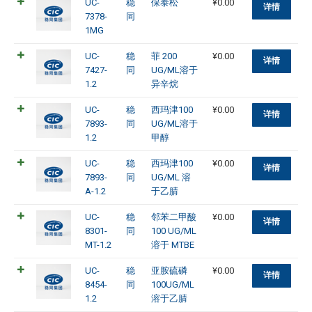
UC-
稳
保泰松
¥
0.00
详情
7378-
同
1MG
UC-
稳
菲 200
¥
0.00
详情
7427-
同
UG/ML溶于
1.2
异辛烷
UC-
稳
西玛津100
¥
0.00
详情
7893-
同
UG/ML溶于
1.2
甲醇
UC-
稳
西玛津100
¥
0.00
详情
7893-
同
UG/ML 溶
A-1.2
于乙腈
UC-
稳
邻苯二甲酸
¥
0.00
详情
8301-
同
100 UG/ML
MT-1.2
溶于 MTBE
UC-
稳
亚胺硫磷
¥
0.00
详情
8454-
同
100UG/ML
1.2
溶于乙腈