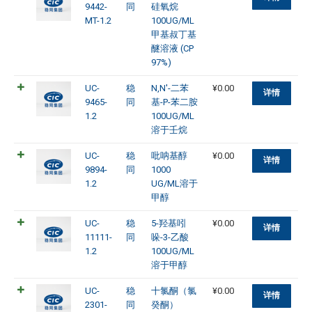
9442-
同
硅氧烷
MT-1.2
100UG/ML
甲基叔丁基
醚溶液 (CP
97%)
UC-
稳
N,N'-二苯
¥
0.00
详情
9465-
同
基-P-苯二胺
1.2
100UG/ML
溶于壬烷
UC-
稳
吡呐基醇
¥
0.00
详情
9894-
同
1000
1.2
UG/ML溶于
甲醇
UC-
稳
5-羟基吲
¥
0.00
详情
11111-
同
哚-3-乙酸
1.2
100UG/ML
溶于甲醇
UC-
稳
十氯酮（氯
¥
0.00
详情
2301-
同
癸酮）