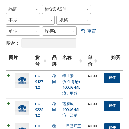
品牌
标记CAS号
丰度
规格
单位
库存≥
重置
搜索：
图片
货
品
名称
单
购买
号
牌
价
UC-
稳
维生素 E
¥
0.00
详情
9127-
同
(A-生育酚)
1.2
100UG/ML
溶于甲醇
UC-
稳
蓖麻碱
¥
0.00
详情
9225-
同
100UG/ML
1.2
溶于乙腈
UC-
稳
十甲基环五
¥
0.00
详情