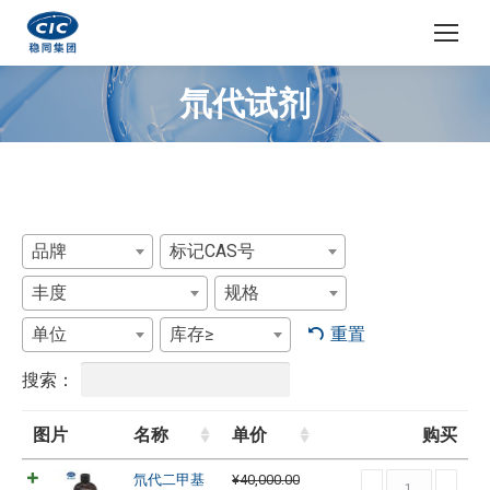
氘代试剂
您在这里：
品牌
标记CAS号
丰度
规格
单位
库存≥
重置
搜索：
图片
名称
单价
购买
氘
氘代二甲基
¥
40,000.00