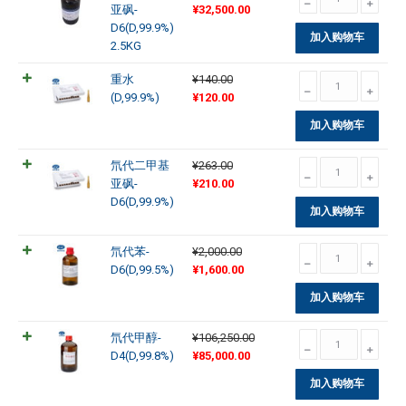
原
当
代
亚砜-
¥
32,500.00
价
前
二
D6(D,99.9%)
加入购物车
为：
价
甲
2.5KG
¥40,000.00。
格
基
重
重水
¥
140.00
为：
亚
原
当
水
(D,99.9%)
¥
120.00
¥32,500.00。
砜-
价
前
(D,99.9%)
D6(D,99.9%)
加入购物车
为：
价
数
2.5KG
¥140.00。
格
量
数
氘
氘代二甲基
¥
263.00
为：
量
原
当
代
亚砜-
¥
210.00
¥120.00。
价
前
二
D6(D,99.9%)
加入购物车
为：
价
甲
¥263.00。
格
基
氘
氘代苯-
¥
2,000.00
为：
亚
原
当
代
D6(D,99.5%)
¥
1,600.00
¥210.00。
砜-
价
前
苯-
D6(D,99.9%)
加入购物车
为：
价
D6(D,99.5%)
数
¥2,000.00。
格
数
量
氘
氘代甲醇-
¥
106,250.00
为：
量
原
当
代
D4(D,99.8%)
¥
85,000.00
¥1,600.00。
价
前
甲
加入购物车
为：
价
醇-