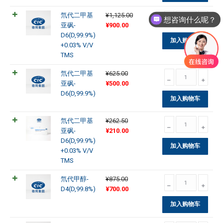
¥1,125.00。
格
基
氘
氘代二甲基
¥
1,125.00
为：
亚
想咨询什么呢？
原
当
代
亚砜-
¥
900.00
¥900.00。
砜-
价
前
二
D6(D,99.9%)
D6(D,99.9%)
加入购物车
为：
价
甲
+0.03% V/V
数
¥1,125.00。
格
基
TMS
量
为：
亚
氘
氘代二甲基
¥
625.00
¥900.00。
砜-
原
当
代
亚砜-
¥
500.00
D6(D,99.9%)
价
前
二
D6(D,99.9%)
+0.03%
加入购物车
为：
价
甲
V/V
¥625.00。
格
基
TMS
氘
氘代二甲基
¥
262.50
为：
亚
数
原
当
代
亚砜-
¥
210.00
¥500.00。
砜-
量
价
前
二
D6(D,99.9%)
D6(D,99.9%)
加入购物车
为：
价
甲
+0.03% V/V
数
¥262.50。
格
基
TMS
量
为：
亚
氘
氘代甲醇-
¥
875.00
¥210.00。
砜-
原
当
代
D4(D,99.8%)
¥
700.00
D6(D,99.9%)
价
前
甲
+0.03%
加入购物车
为：
价
醇-
V/V
¥875.00。
格
D4(D,99.8%)
TMS