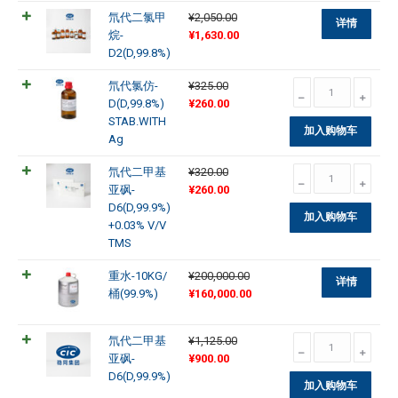
¥106,250.00。
格
D4(D,99.8%)
氘代二氯甲
¥
2,050.00
为：
数
详情
原
当
烷-
¥
1,630.00
¥85,000.00。
量
价
前
D2(D,99.8%)
为：
价
氘
氘代氯仿-
¥
325.00
¥2,050.00。
格
原
当
代
D(D,99.8%)
¥
260.00
为：
价
前
氯
STAB.WITH
¥1,630.00。
加入购物车
为：
价
仿-
Ag
¥325.00。
格
D(D,99.8%)
氘
氘代二甲基
¥
320.00
为：
STAB.WITH
原
当
代
亚砜-
¥
260.00
¥260.00。
Ag
价
前
二
D6(D,99.9%)
数
加入购物车
为：
价
甲
+0.03% V/V
量
¥320.00。
格
基
TMS
为：
亚
重水-10KG/
¥
200,000.00
¥260.00。
砜-
详情
原
当
桶(99.9%)
¥
160,000.00
D6(D,99.9%)
价
前
+0.03%
为：
价
V/V
氘
氘代二甲基
¥
1,125.00
¥200,000.00。
格
TMS
原
当
代
亚砜-
¥
900.00
为：
数
价
前
二
D6(D,99.9%)
¥160,000.00。
量
加入购物车
为：
价
甲