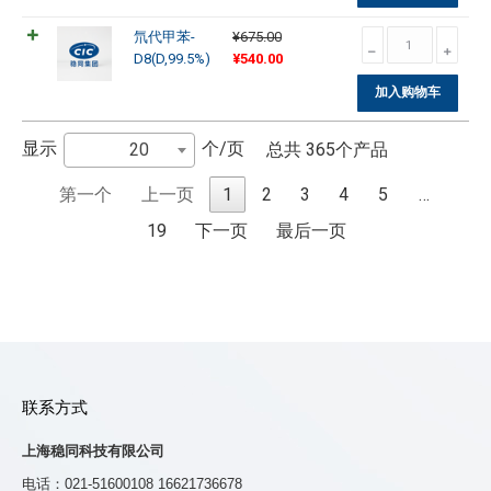
量
¥1,875.00。
格
呋
氘
氘代甲苯-
¥
675.00
为：
喃-
原
当
代
D8(D,99.5%)
¥
540.00
¥1,500.00。
D8(D,99.5%)
价
前
甲
数
加入购物车
为：
价
苯-
量
¥675.00。
格
D8(D,99.5%)
为：
数
显示
个/页
20
总共 365个产品
¥540.00。
量
第一个
上一页
1
2
3
4
5
…
19
下一页
最后一页
联系方式
上海稳同科技有限公司
电话：021-51600108 16621736678